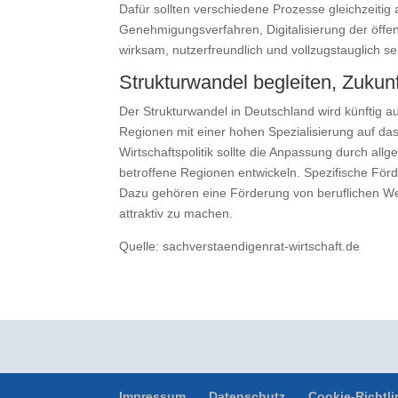
Dafür sollten verschiedene Prozesse gleichzeiti
Genehmigungsverfahren, Digitalisierung der öffe
wirksam, nutzerfreundlich und vollzugstauglich sein
Strukturwandel begleiten, Zukun
Der Strukturwandel in Deutschland wird künftig a
Regionen mit einer hohen Spezialisierung auf da
Wirtschaftspolitik sollte die Anpassung durch a
betroffene Regionen entwickeln. Spezifische Förd
Dazu gehören eine Förderung von beruflichen We
attraktiv zu machen.
Quelle: sachverstaendigenrat-wirtschaft.de
https
pressemitteilung.htmlhttps://www.sachverstaendig
wirtschaft.de/fruehjahrsgutachten-2025-pressemit
Impressum
Datenschutz
Cookie-Richtli