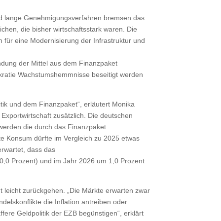
 und lange Genehmigungsverfahren bremsen das
hen, die bisher wirtschaftsstark waren. Die
 für eine Modernisierung der Infrastruktur und
endung der Mittel aus dem Finanzpaket
rokratie Wachstumshemmnisse beseitigt werden
itik und dem Finanzpaket“, erläutert Monika
 Exportwirtschaft zusätzlich. Die deutschen
werden die durch das Finanzpaket
ate Konsum dürfte im Vergleich zu 2025 etwas
rwartet, dass das
 0,0 Prozent) und im Jahr 2026 um 1,0 Prozent
nt leicht zurückgehen. „Die Märkte erwarten zwar
delskonflikte die Inflation antreiben oder
fere Geldpolitik der EZB begünstigen“, erklärt