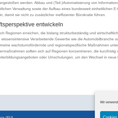
g angestoßen werden: Abbau und (Teil-)Automatisierung von Information
ntlichen Verwaltung sowie der Aufbau eines bundesweit einheitlichen 
, damit sie nicht zu zusätzlicher ineffizienter Bürokratie führen.
ftsperspektive entwickeln
uch Regionen erreichen, die bislang strukturbeständig und wirtschaftli
s wissensintensive Verarbeitende Gewerbe wie die Automobilbranche od
llgemeine wachstumsfördernde und regionalspezifische Maßnahmen unter
ermaßnahmen sollten sich auf Regionen konzentrieren, die kurzfristig v
iterbildungsangeboten oder Umschulungen, um den Wechsel in neue be
://www.sachverstaendigenrat-wirtschaft.de/fruehjahrsgutachten-2025-
enrat-wirtschaft.de/fruehjahrsgutachten-2025-pressemitteilung.html
ht
teilung.html
Wir verwend
Cookies 
nie (EU)