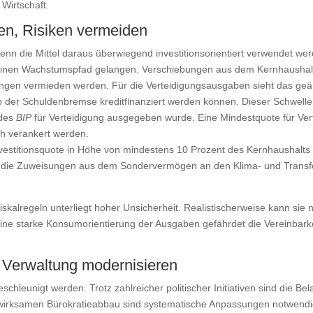
Wirtschaft.
en, Risiken vermeiden
n die Mittel daraus überwiegend investitionsorientiert verwendet wer
inen Wachstumspfad gelangen. Verschiebungen aus dem Kernhaushalt 
kehrungen vermieden werden. Für die Verteidigungsausgaben sieht das g
der Schuldenbremse kreditfinanziert werden können. Dieser Schwellen
 des
BIP
für Verteidigung ausgegeben wurde. Eine Mindestquote für Ve
ch verankert werden.
Investitionsquote in Höhe von mindestens 10 Prozent des Kernhaushal
ür die Zuweisungen aus dem Sondervermögen an den Klima- und Transf
skalregeln unterliegt hoher Unsicherheit. Realistischerweise kann sie n
Eine starke Konsumorientierung der Ausgaben gefährdet die Vereinbarke
 Verwaltung modernisieren
chleunigt werden. Trotz zahlreicher politischer Initiativen sind die 
 wirksamen Bürokratieabbau sind systematische Anpassungen notwendig