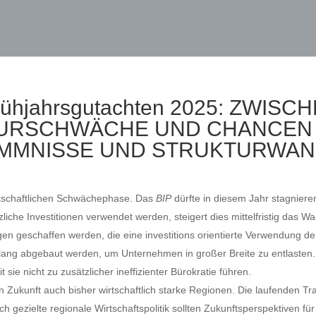
 Frühjahrsgutachten 2025: ZWI
URSCHWÄCHE UND CHANCEN 
MMNISSE UND STRUKTURWAN
irtschaftlichen Schwächephase. Das
BIP
dürfte in diesem Jahr stagnier
zliche Investitionen verwendet werden, steigert dies mittelfristig da
gen geschaffen werden, die eine investitions orientierte Verwendung der 
islang abgebaut werden, um Unternehmen in großer Breite zu entlasten
 sie nicht zu zusätzlicher ineffizienter Bürokratie führen.
 in Zukunft auch bisher wirtschaftlich starke Regionen. Die laufenden T
 gezielte regionale Wirtschaftspolitik sollten Zukunftsperspektiven f