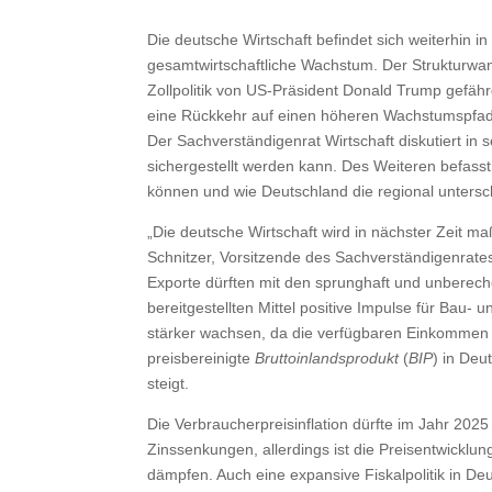
Die deutsche Wirtschaft befindet sich weiterhi
gesamtwirtschaftliche Wachstum. Der Strukturwand
Zollpolitik von US-Präsident Donald Trump gefähr
eine Rückkehr auf einen höheren Wachstumspfad
Der Sachverständigenrat Wirtschaft diskutiert in
sichergestellt werden kann. Des Weiteren befass
können und wie Deutschland die regional untersc
„Die deutsche Wirtschaft wird in nächster Zeit m
Schnitzer, Vorsitzende des Sachverständigenrates
Exporte dürften mit den sprunghaft und unberec
bereitgestellten Mittel positive Impulse für Bau
stärker wachsen, da die verfügbaren Einkommen p
preisbereinigte
Bruttoinlandsprodukt
(
BIP
) in Deu
steigt.
Die Verbraucherpreisinflation dürfte im Jahr 202
Zinssenkungen, allerdings ist die Preisentwicklung
dämpfen. Auch eine expansive Fiskalpolitik in Deu