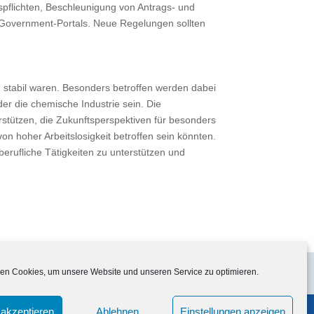
spflichten, Beschleunigung von Antrags- und
E-Government-Portals. Neue Regelungen sollten
ch stabil waren. Besonders betroffen werden dabei
er die chemische Industrie sein. Die
stützen, die Zukunftsperspektiven für besonders
on hoher Arbeitslosigkeit betroffen sein könnten.
rufliche Tätigkeiten zu unterstützen und
tps://www.sachverstaendigenrat-
en Cookies, um unsere Website und unseren Service zu optimieren.
akzeptieren
Ablehnen
Einstellungen anzeigen