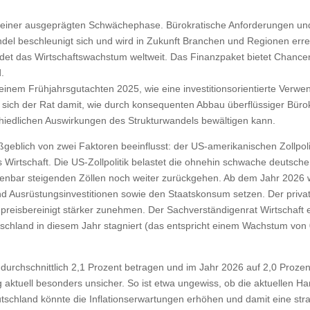
n in einer ausgeprägten Schwächephase. Bürokratische Anforderungen
el beschleunigt sich und wird in Zukunft Branchen und Regionen erreic
det das Wirtschaftswachstum weltweit. Das Finanzpaket bietet Chancen
.
 seinem Frühjahrsgutachten 2025, wie eine investitionsorientierte Verw
t sich der Rat damit, wie durch konsequenten Abbau überflüssiger Bü
hiedlichen Auswirkungen des Strukturwandels bewältigen kann.
aßgeblich von zwei Faktoren beeinflusst: der US-amerikanischen Zollpol
 Wirtschaft. Die US-Zollpolitik belastet die ohnehin schwache deutsche
henbar steigenden Zöllen noch weiter zurückgehen. Ab dem Jahr 2026 
- und Ausrüstungsinvestitionen sowie den Staatskonsum setzen. Der priv
reisbereinigt stärker zunehmen. Der Sachverständigenrat Wirtschaft e
tschland in diesem Jahr stagniert (das entspricht einem Wachstum von
5 durchschnittlich 2,1 Prozent betragen und im Jahr 2026 auf 2,0 Proze
 aktuell besonders unsicher. So ist etwa ungewiss, ob die aktuellen Han
tschland könnte die Inflationserwartungen erhöhen und damit eine straf