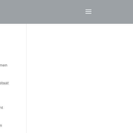
hmen
staat
ht
en