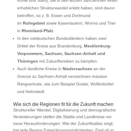
Kohle und Stahl), die in den letzten Jahrzehnten einen
erheblichen Strukturwandel erlebt haben, sind davon
betroffen, so z. B. Essen und Dortmund
im
Ruhrgebiet
sowie Kaiserlautern, Worms und Trier
in
Rheinland-Pfalz
.
In den ostdeutschen Bundesländern haben zwei
Drittel der Kreise aus Brandenburg,
Mecklenburg-
Vorpommern, Sachsen, Sachsen-Anhalt und
Thüringen
mit Zukunftsrisiken zu kämpfen.
Auch ländliche Kreise in
Niedersachsen
an der
Grenze zu Sachsen-Anhalt verzeichnen massive
Rangverluste, wie zum Beispiel Goslar, Wolfenbüttel
und Helmstedt.
Wie sich die Regionen fit für die Zukunft machen
Struktureller Wandel, Digitalisierung und demografische
Veränderungen stellen die Städte und Landkreise vor
neue Herausforderungen. Wie der Zukunftsatlas zeigt,
hat jede Region Entwicklungsmöglichkeiten: Egal ob in