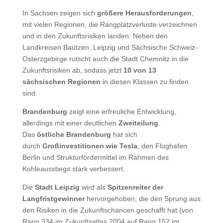
In Sachsen zeigen sich
größere Herausforderungen
,
mit vielen Regionen, die Rangplatzverluste verzeichnen
und in den Zukunftsrisiken landen. Neben den
Landkreisen Bautzen, Leipzig und Sächsische Schweiz-
Osterzgebirge rutscht auch die Stadt Chemnitz in die
Zukunftsrisiken ab, sodass jetzt
10 von 13
sächsischen Regionen
in diesen Klassen zu finden
sind.
Brandenburg
zeigt eine erfreuliche Entwicklung,
allerdings mit einer deutlichen
Zweiteilung
.
Das
östliche Brandenburg
hat sich
durch
Großinvestitionen wie Tesla
, den Flughafen
Berlin und Strukturfördermittel im Rahmen des
Kohleausstiegs stark verbessert.
Die
Stadt Leipzig
wird als
Spitzenreiter der
Langfristgewinner
hervorgehoben, die den Sprung aus
den Risiken in die Zukunftschancen geschafft hat (von
Rang 334 im Zukunftsatlas 2004 auf Rang 152 im