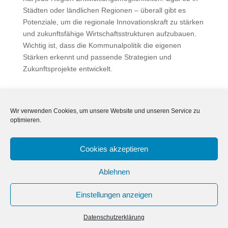
Städten oder ländlichen Regionen – überall gibt es
Potenziale, um die regionale Innovationskraft zu stärken
und zukunftsfähige Wirtschaftsstrukturen aufzubauen.
Wichtig ist, dass die Kommunalpolitik die eigenen
Stärken erkennt und passende Strategien und
Zukunftsprojekte entwickelt.
Quelle: Prognos Zukunftsatlas®, Prognos AG
Wir verwenden Cookies, um unsere Website und unseren Service zu
https://www.prognos.com/de/meldung/der-zukunftsatlas-
optimieren.
2025-ist-da
Cookies akzeptieren
Ablehnen
Impressum
Datenschutz
Cookie-Richtlinie (EU)
Einstellungen anzeigen
Copyright Wirtschaft im Osten 2026
Datenschutzerklärung