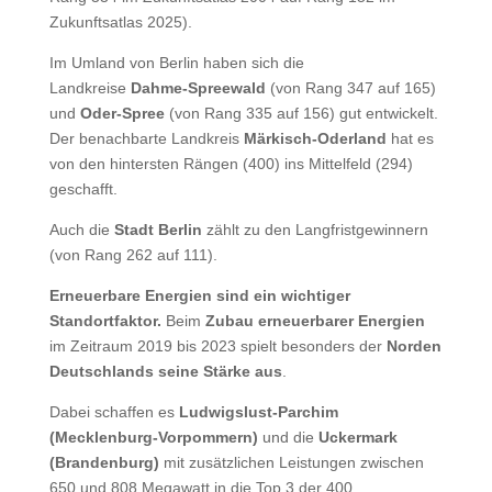
Zukunftsatlas 2025).
Im Umland von Berlin haben sich die
Landkreise
Dahme-Spreewald
(von Rang 347 auf 165)
und
Oder-Spree
(von Rang 335 auf 156) gut entwickelt.
Der benachbarte Landkreis
Märkisch-Oderland
hat es
von den hintersten Rängen (400) ins Mittelfeld (294)
geschafft.
Auch die
Stadt Berlin
zählt zu den Langfristgewinnern
(von Rang 262 auf 111).
Erneuerbare Energien sind ein wichtiger
Standortfaktor.
Beim
Zubau erneuerbarer Energien
im Zeitraum 2019 bis 2023 spielt besonders der
Norden
Deutschlands seine Stärke aus
.
Dabei schaffen es
Ludwigslust-Parchim
(Mecklenburg-Vorpommern)
und die
Uckermark
(Brandenburg)
mit zusätzlichen Leistungen zwischen
650 und 808 Megawatt in die Top 3 der 400